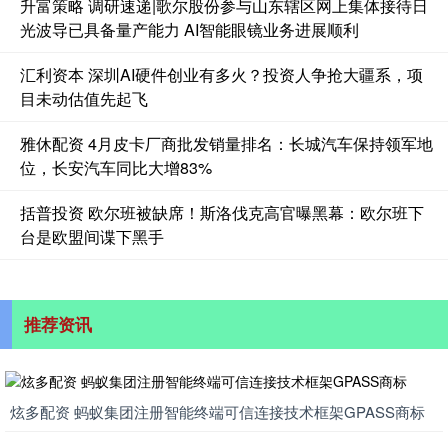
升富策略 调研速递|歌尔股份参与山东辖区网上集体接待日
光波导已具备量产能力 AI智能眼镜业务进展顺利
汇利资本 深圳AI硬件创业有多火？投资人争抢大疆系，项
目未动估值先起飞
雅休配资 4月皮卡厂商批发销量排名：长城汽车保持领军地
位，长安汽车同比大增83%
括普投资 欧尔班被缺席！斯洛伐克高官曝黑幕：欧尔班下
台是欧盟间谍下黑手
推荐资讯
炫多配资 蚂蚁集团注册智能终端可信连接技术框架GPASS商标