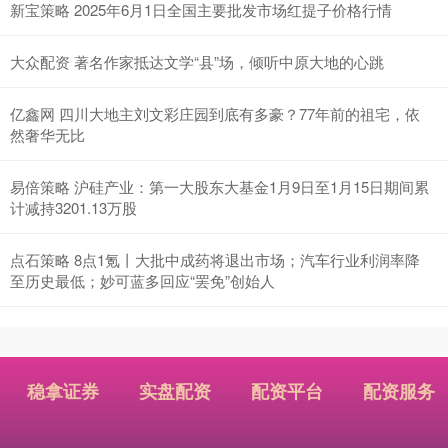
新宝策略 2025年6月1日全国主要批发市场红提子价格行情
大众配资 著名作家抵达文学“县”场，倾听中原大地的心跳
亿鑫网 四川大地主刘文彩庄园到底有多豪？77年前的祖宅，依
然奢华无比
易倍策略 沪硅产业：第一大股东大基金1月9日至1月15日期间累
计减持3201.13万股
点石策略 8点1氪丨大批中成药将退出市场；汽车行业利润率降
至历史最低；妙可蓝多回应“罢免”创始人
稳拿证券
实盘配资
配资平台
配资服务