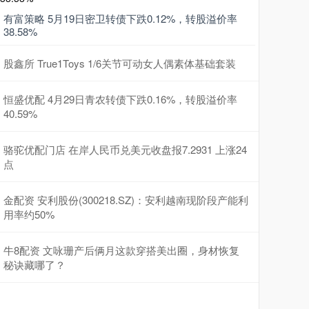
有富策略 5月19日密卫转债下跌0.12%，转股溢价率
38.58%
股鑫所 True1Toys 1/6关节可动女人偶素体基础套装
恒盛优配 4月29日青农转债下跌0.16%，转股溢价率
40.59%
骆驼优配门店 在岸人民币兑美元收盘报7.2931 上涨24
点
金配资 安利股份(300218.SZ)：安利越南现阶段产能利
用率约50%
牛8配资 文咏珊产后俩月这款穿搭美出圈，身材恢复
秘诀藏哪了？