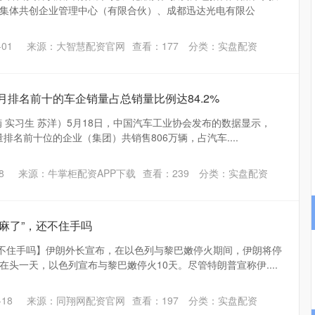
集体共创企业管理中心（有限合伙）、成都迅达光电有限公
沪深300
4694.44
.42%
43.13
0.93%
01
来源：大智慧配资官网
查看：
177
分类：
实盘配资
4月排名前十的车企销量占总销量比例达84.2%
 实习生 苏洋）5月18日，中国汽车工业协会发布的数据显示，
量排名前十位的企业（集团）共销售806万辆，占汽车....
8
来源：牛掌柜配资APP下载
查看：
239
分类：
实盘配资
赢麻了”，还不住手吗
还不住手吗】伊朗外长宣布，在以色列与黎巴嫩停火期间，伊朗将停
头一天，以色列宣布与黎巴嫩停火10天。尽管特朗普宣称伊....
18
来源：同翔网配资官网
查看：
197
分类：
实盘配资