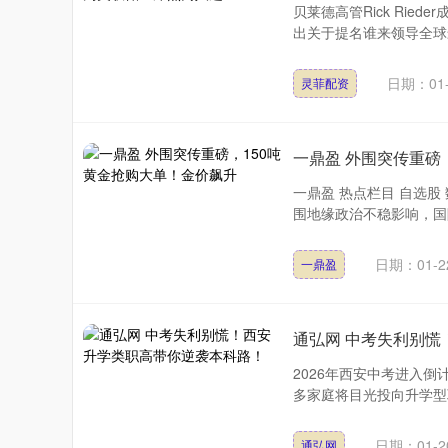
贝莱德高管Rick Ri
出关于提名谁来领导全球最重
日期：01-
灵菲配资
一鼎盈 外围突传重磅
一鼎盈 热点栏目 自选股
围地缘政治不稳影响，国际
日期：01-2
一鼎盈
通弘网 中考失利别
2026年西安中考进入倒
多家庭将目光投向升学型职
日期：01-2
通弘网