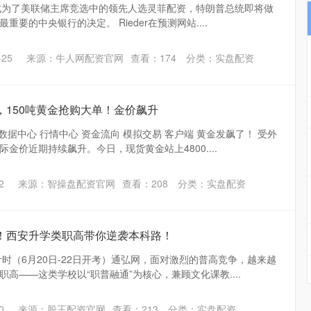
eder成为了美联储主席竞选中的领先人选灵菲配资，特朗普总统即将做
要的中央银行的决定。 Rieder在预测网站....
25
来源：牛人网配资官网
查看：
174
分类：
实盘配资
，150吨黄金抢购大单！金价飙升
 数据中心 行情中心 资金流向 模拟交易 客户端 黄金发飙了！ 受外
金价近期持续飙升。今日，现货黄金站上4800....
2
来源：智操盘配资官网
查看：
208
分类：
实盘配资
慌！西安升学类职高带你逆袭本科路！
计时（6月20日-22日开考）通弘网，面对激烈的普高竞争，越来越
高——这类学校以“职普融通”为核心，兼顾文化课教....
0
来源：股王配资官网
查看：
213
分类：
实盘配资