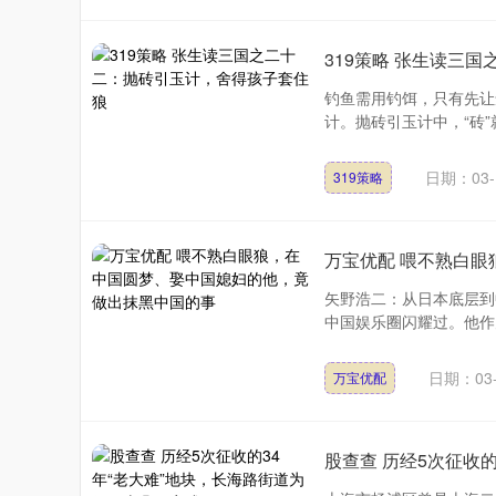
319策略 张生读三
钓鱼需用钓饵，只有先让
计。抛砖引玉计中，“砖”就
日期：03-
319策略
万宝优配 喂不熟白
矢野浩二：从日本底层到
中国娱乐圈闪耀过。他作
一....
日期：03-
万宝优配
股查查 历经5次征收