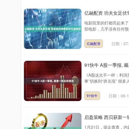
亿融配资 功夫女足伏
电影院里的灯都亮起来了
部电影，几乎没有任何预告
日期：07-
亿融配资
91快牛 A股一季报,
《A股这次不一样：利润开
事”切换到“拼兑现” 很
日期：06-1
91快牛
启盈策略 西贝获新一
1月21日，据企查查，