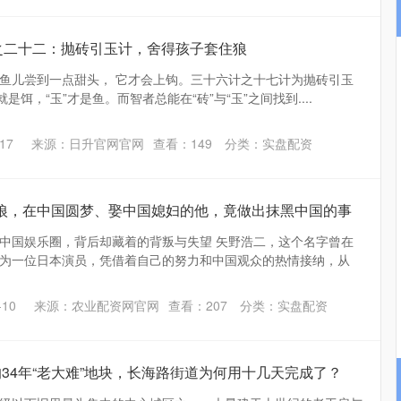
国之二十二：抛砖引玉计，舍得孩子套住狼
鱼儿尝到一点甜头， 它才会上钩。三十六计之十七计为抛砖引玉
是饵，“玉”才是鱼。而智者总能在“砖”与“玉”之间找到....
17
来源：日升官网官网
查看：
149
分类：
实盘配资
眼狼，在中国圆梦、娶中国媳妇的他，竟做出抹黑中国的事
中国娱乐圈，背后却藏着的背叛与失望 矢野浩二，这个名字曾在
为一位日本演员，凭借着自己的努力和中国观众的热情接纳，从
10
来源：农业配资网官网
查看：
207
分类：
实盘配资
的34年“老大难”地块，长海路街道为何用十几天完成了？