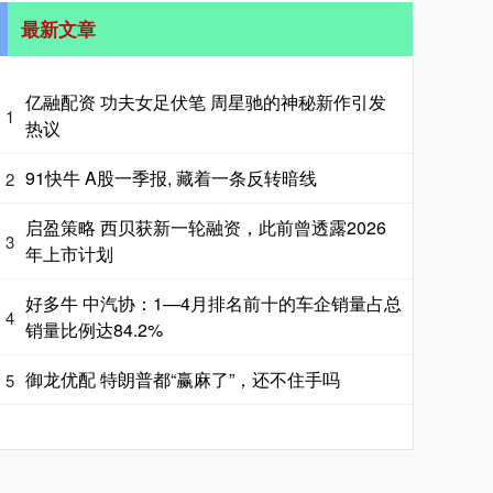
最新文章
亿融配资 功夫女足伏笔 周星驰的神秘新作引发
1
热议
91快牛 A股一季报, 藏着一条反转暗线
2
启盈策略 西贝获新一轮融资，此前曾透露2026
3
年上市计划
好多牛 中汽协：1—4月排名前十的车企销量占总
4
销量比例达84.2%
御龙优配 特朗普都“赢麻了”，还不住手吗
5