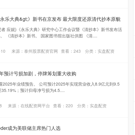
t;永乐大典&gt;》新书在京发布 最大限度还原清代抄本原貌
(记者 应妮)《永乐大典》研究中心工作会议暨《清抄本》新书发布活
。 《清抄本》新书。 国家图书馆出版社供图 《清....
10
来源：泰州股票配资官网
查看：
243
分类：
实盘配资
25年预计亏损加剧，停牌筹划重大收购
2025年业绩预告。 公司预计2025年实现营业收入8.9亿元到9.5
5.19%；预计归母净亏损为4.5....
8
来源：在线配资网平台
查看：
220
分类：
实盘配资
eder成为美联储主席热门人选