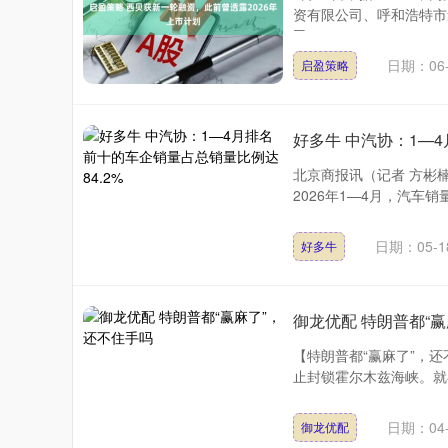
资有限公司、呼和浩特市
司、....
深证成指
14311.01
.68
1.02%
200.89
1
日期：06-
启盈策略
好多牛 中汽协：1—
北京商报讯（记者 方彬楠
2026年1—4月，汽车销
日期：05-1
好多牛
御龙优配 特朗普都“
【特朗普都“赢麻了”，
止封锁霍尔木兹海峡。就在
日期：04-
御龙优配