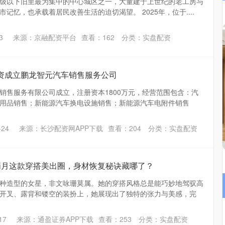
级以下旧里最为集中的中心城区之一，大量建于上世纪的老工房与
记忆，也承载着居民改善生活的迫切渴望。 2025年，位于....
3
来源：京融配资平台
查看：
162
分类：
实盘配资
投资成立鹏龙智元汽车销售服务公司
销售服务有限公司成立，注册资本1800万元，经营范围包含：汽
用品销售；新能源汽车换电设施销售；新能源汽车电附件销售
24
来源：长沙配资网APP下载
查看：
204
分类：
实盘配资
俩月这款穿搭美出圈，身材恢复秘诀藏哪了？
种造型的女星，非文咏珊莫属。她的穿搭风格总是能巧妙地驾驭高
开叉、露背和镂空的装扮上，她展现出了独特的张力与美感，完
17
来源：通盈证券APP下载
查看：
253
分类：
实盘配资