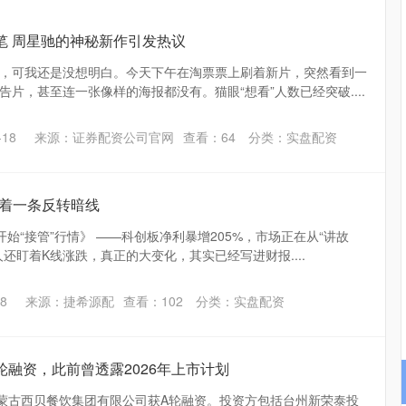
笔 周星驰的神秘新作引发热议
，可我还是没想明白。今天下午在淘票票上刷着新片，突然看到一
片，甚至连一张像样的海报都没有。猫眼“想看”人数已经突破....
18
来源：证券配资公司官网
查看：
64
分类：
实盘配资
 藏着一条反转暗线
始“接管”行情》 ——科创板净利暴增205%，市场正在从“讲故
多人还盯着K线涨跌，真正的大变化，其实已经写进财报....
8
来源：捷希源配
查看：
102
分类：
实盘配资
轮融资，此前曾透露2026年上市计划
内蒙古西贝餐饮集团有限公司获A轮融资。投资方包括台州新荣泰投