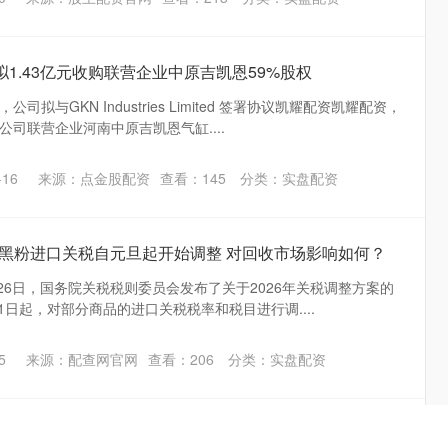
拟1.43亿元收购联营企业中原吉凯恩59%股权
拟与GKN Industries Limited 签署协议凯耀配资凯耀配资，
公司联营企业河南中原吉凯恩气缸....
16
来源：点金股配资
查看：
145
分类：
实盘配资
】黑粉进口关税自元旦起开始调整 对回收市场影响如何？
2月26日，国务院关税税则委员会发布了关于2026年关税调整方案的
月1日起，对部分商品的进口关税税率和税目进行调....
5
来源：配查网官网
查看：
206
分类：
实盘配资
：若美国武力夺取格陵兰岛 丹麦士兵可“先开枪再请示”