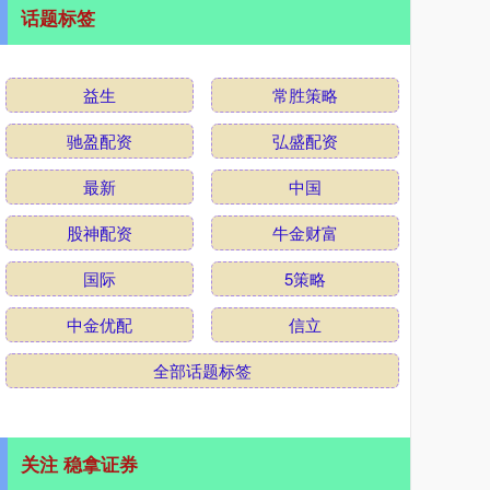
话题标签
益生
常胜策略
驰盈配资
弘盛配资
最新
中国
股神配资
牛金财富
国际
5策略
中金优配
信立
全部话题标签
关注 稳拿证券