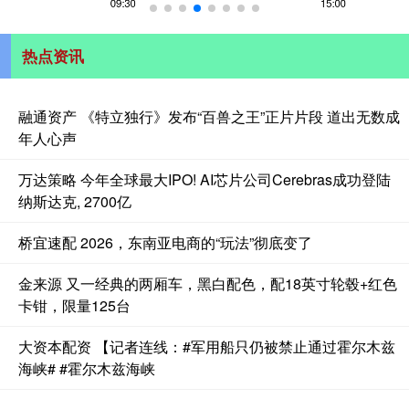
热点资讯
融通资产 《特立独行》发布“百兽之王”正片片段 道出无数成
年人心声
万达策略 今年全球最大IPO! AI芯片公司Cerebras成功登陆
纳斯达克, 2700亿
桥宜速配 2026，东南亚电商的“玩法”彻底变了
金来源 又一经典的两厢车，黑白配色，配18英寸轮毂+红色
卡钳，限量125台
大资本配资 【记者连线：#军用船只仍被禁止通过霍尔木兹
海峡# #霍尔木兹海峡