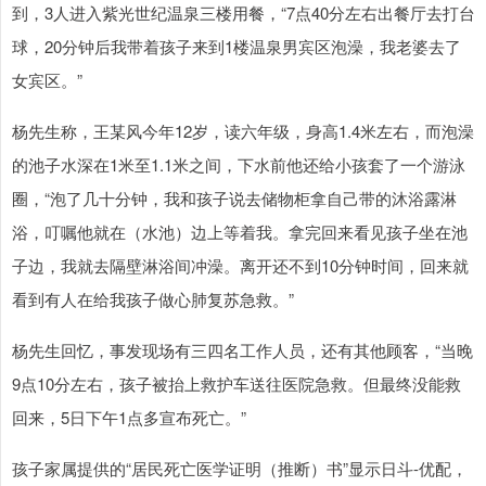
到，3人进入紫光世纪温泉三楼用餐，“7点40分左右出餐厅去打台
球，20分钟后我带着孩子来到1楼温泉男宾区泡澡，我老婆去了
女宾区。”
杨先生称，王某风今年12岁，读六年级，身高1.4米左右，而泡澡
的池子水深在1米至1.1米之间，下水前他还给小孩套了一个游泳
圈，“泡了几十分钟，我和孩子说去储物柜拿自己带的沐浴露淋
浴，叮嘱他就在（水池）边上等着我。拿完回来看见孩子坐在池
子边，我就去隔壁淋浴间冲澡。离开还不到10分钟时间，回来就
看到有人在给我孩子做心肺复苏急救。”
杨先生回忆，事发现场有三四名工作人员，还有其他顾客，“当晚
9点10分左右，孩子被抬上救护车送往医院急救。但最终没能救
回来，5日下午1点多宣布死亡。”
孩子家属提供的“居民死亡医学证明（推断）书”显示日斗-优配，