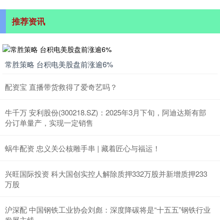
推荐资讯
常胜策略 台积电美股盘前涨逾6%
配资宝 直播带货救得了爱奇艺吗？
牛千万 安利股份(300218.SZ)：2025年3月下旬，阿迪达斯有部
分订单量产，实现一定销售
蜗牛配资 忠义关公核雕手串 | 藏着匠心与福运！
兴旺国际投资 科大国创实控人解除质押332万股并新增质押233
万股
沪深配 中国钢铁工业协会刘彪：深度降碳将是“十五五”钢铁行业
发展主线