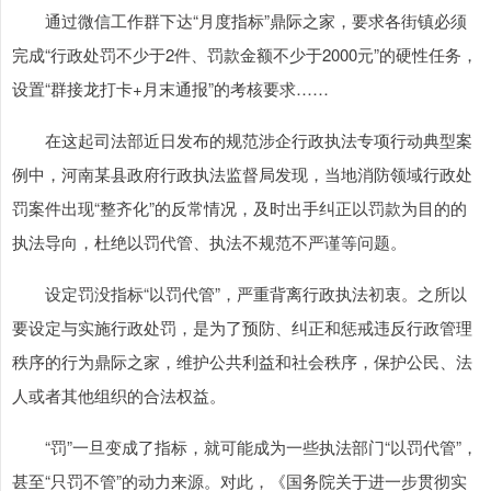
通过微信工作群下达“月度指标”鼎际之家，要求各街镇必须
完成“行政处罚不少于2件、罚款金额不少于2000元”的硬性任务，
设置“群接龙打卡+月末通报”的考核要求……
在这起司法部近日发布的规范涉企行政执法专项行动典型案
例中，河南某县政府行政执法监督局发现，当地消防领域行政处
罚案件出现“整齐化”的反常情况，及时出手纠正以罚款为目的的
执法导向，杜绝以罚代管、执法不规范不严谨等问题。
设定罚没指标“以罚代管”，严重背离行政执法初衷。之所以
要设定与实施行政处罚，是为了预防、纠正和惩戒违反行政管理
秩序的行为鼎际之家，维护公共利益和社会秩序，保护公民、法
人或者其他组织的合法权益。
“罚”一旦变成了指标，就可能成为一些执法部门“以罚代管”，
甚至“只罚不管”的动力来源。对此，《国务院关于进一步贯彻实