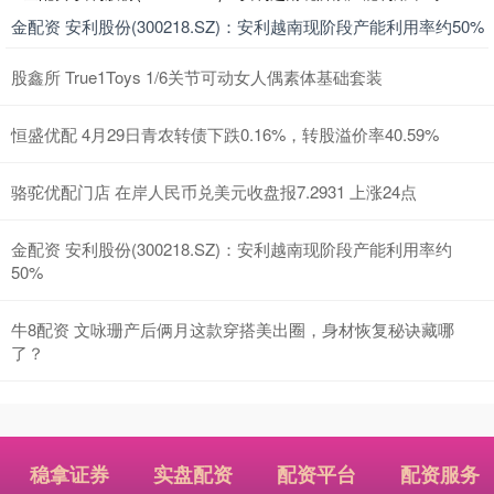
金配资 安利股份(300218.SZ)：安利越南现阶段产能利用率约50%
股鑫所 True1Toys 1/6关节可动女人偶素体基础套装
恒盛优配 4月29日青农转债下跌0.16%，转股溢价率40.59%
骆驼优配门店 在岸人民币兑美元收盘报7.2931 上涨24点
金配资 安利股份(300218.SZ)：安利越南现阶段产能利用率约
50%
牛8配资 文咏珊产后俩月这款穿搭美出圈，身材恢复秘诀藏哪
了？
稳拿证券
实盘配资
配资平台
配资服务