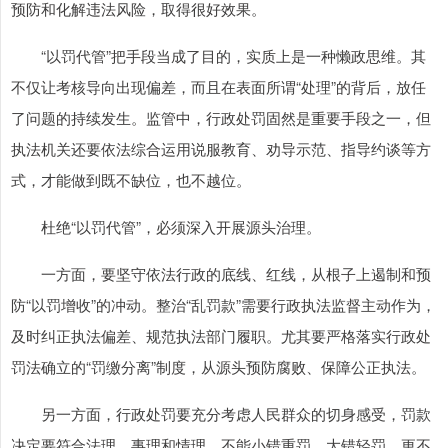
预防和化解违法风险，取得很好效果。
“以罚代管”把手段当成了目的，实质上是一种懒政思维。其
不仅让考核导向出现偏差，而且在表面所谓“处理”的背后，放任
了问题的持续发生。监管中，行政处罚固然是重要手段之一，但
执法机关还要依法综合运用说服教育、劝导示范、指导约谈等方
式，才能做到既不缺位，也不越位。
杜绝“以罚代管”，必须深入开展源头治理。
一方面，要坚守依法行政的底线、红线，从根子上遏制和预
防“以罚增收”的冲动。整治“乱罚款”需要行政执法监督主动作为，
及时纠正执法偏差、规范执法部门履职。尤其要严格落实行政处
罚法确立的“罚缴分离”制度，从源头预防腐败、保障公正执法。
另一方面，行政处罚要充分考虑人民群众的切身感受，罚款
决定要符合法理、事理和情理。不能小错重罚、大错轻罚，更不