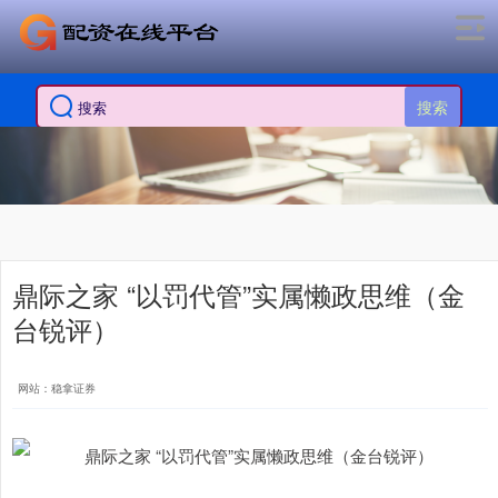
搜索
鼎际之家 “以罚代管”实属懒政思维（金
台锐评）
网站：稳拿证券