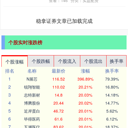
查看：
146
分类：
实盘配资
稳拿证券文章已加载完成
个股实时涨跌榜
个股跌幅
个股流入
个股流出
换手率
个股涨幅
排名
名称
最新价
涨幅
换手率
1
N展芯
116.52
396.89%
79.39%
2
锐翔智能
110.02
20.21%
16.80%
3
志特新材
14.8
20.03%
14.18%
4
博腾股份
20.44
20.02%
14.77%
5
近岸蛋白
46.72
20.01%
5.62%
6
毕得医药
61.6
20.01%
6.12%
7
五洲医疗
83.62
20.01%
18.37%