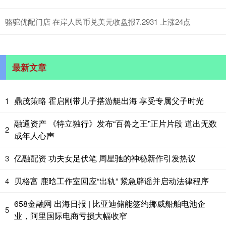
骆驼优配门店 在岸人民币兑美元收盘报7.2931 上涨24点
最新文章
鼎茂策略 霍启刚带儿子搭游艇出海 享受专属父子时光
1
融通资产 《特立独行》发布“百兽之王”正片片段 道出无数
2
成年人心声
亿融配资 功夫女足伏笔 周星驰的神秘新作引发热议
3
贝格富 鹿晗工作室回应“出轨” 紧急辟谣并启动法律程序
4
658金融网 出海日报 | 比亚迪储能签约挪威船舶电池企
5
业，阿里国际电商亏损大幅收窄