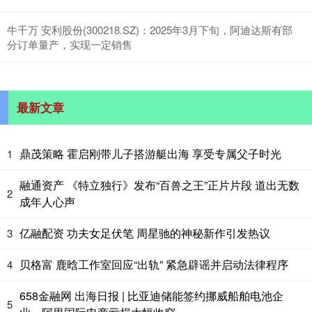
牛千万 安利股份(300218.SZ)：2025年3月下旬，阿迪达斯有部
分订单量产，实现一定销售
最新文章
鼎茂策略 霍启刚带儿子搭游艇出海 享受专属父子时光
1
融通资产 《特立独行》发布“百兽之王”正片片段 道出无数
2
成年人心声
亿融配资 功夫女足伏笔 周星驰的神秘新作引发热议
3
贝格富 鹿晗工作室回应“出轨” 紧急辟谣并启动法律程序
4
658金融网 出海日报 | 比亚迪储能签约挪威船舶电池企
5