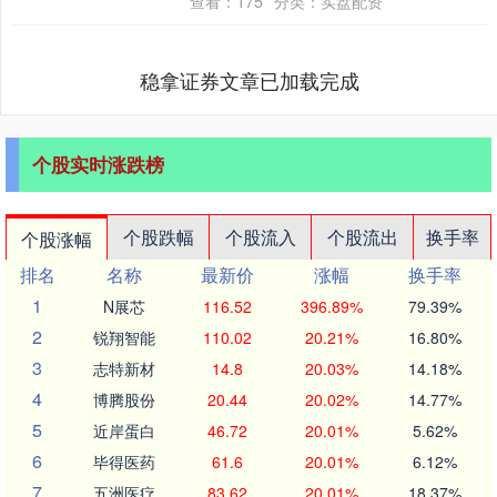
查看：
175
分类：
实盘配资
稳拿证券文章已加载完成
个股实时涨跌榜
个股跌幅
个股流入
个股流出
换手率
个股涨幅
排名
名称
最新价
涨幅
换手率
1
N展芯
116.52
396.89%
79.39%
2
锐翔智能
110.02
20.21%
16.80%
3
志特新材
14.8
20.03%
14.18%
4
博腾股份
20.44
20.02%
14.77%
5
近岸蛋白
46.72
20.01%
5.62%
6
毕得医药
61.6
20.01%
6.12%
7
五洲医疗
83.62
20.01%
18.37%