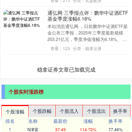
查看：
213
分类：
实盘配资
课教....
通弘网 三季报点评：鹏华中证酒ETF
基金季度涨幅6.18%
本站消息通弘网 ，日前鹏华中证酒ETF基
金公布三季报，2025年三季度最新规模
203.21亿元，季度净值涨幅为6.18%。 从
业绩表现来看，鹏华中证酒ETF基金....
查看：
123
分类：
稳拿证券
稳拿证券文章已加载完成
个股实时涨跌榜
个股跌幅
个股流入
个股流出
换手率
个股涨幅
排名
名称
最新价
涨幅
换手率
1
N津富
37.49
114.72%
77.46%