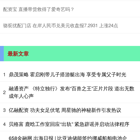
配资宝 直播带货救得了爱奇艺吗？
骆驼优配门店 在岸人民币兑美元收盘报7.2931 上涨24点
最新文章
鼎茂策略 霍启刚带儿子搭游艇出海 享受专属父子时光
1
融通资产 《特立独行》发布“百兽之王”正片片段 道出无数
2
成年人心声
亿融配资 功夫女足伏笔 周星驰的神秘新作引发热议
3
贝格富 鹿晗工作室回应“出轨” 紧急辟谣并启动法律程序
4
658金融网 出海日报 | 比亚迪储能签约挪威船舶电池企