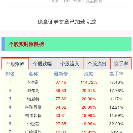
查看：
197
分类：
实盘配资
特朗普宣称伊....
稳拿证券文章已加载完成
个股实时涨跌榜
个股跌幅
个股流入
个股流出
换手率
个股涨幅
排名
名称
最新价
涨幅
换手率
1
N津富
37.49
114.72%
77.46%
2
威尔高
39.83
20.01%
17.76%
3
锴威特
77.82
20.00%
1.17%
4
科翔股份
64.32
20.00%
12.21%
5
蜀道装备
33.61
19.99%
11.69%
6
中巨芯
27.85
19.99%
32.20%
7
广哈通信
19.03
19.99%
5.84%