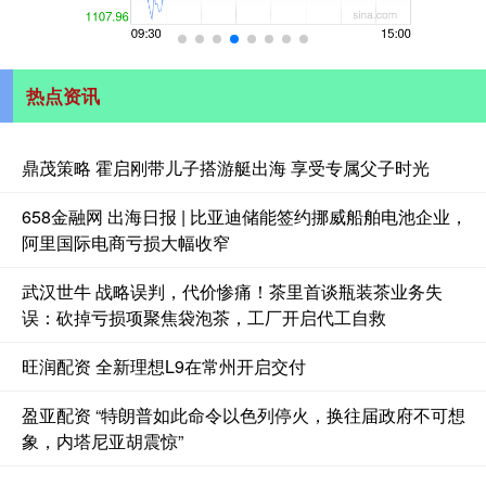
热点资讯
鼎茂策略 霍启刚带儿子搭游艇出海 享受专属父子时光
658金融网 出海日报 | 比亚迪储能签约挪威船舶电池企业，
阿里国际电商亏损大幅收窄
武汉世牛 战略误判，代价惨痛！茶里首谈瓶装茶业务失
误：砍掉亏损项聚焦袋泡茶，工厂开启代工自救
旺润配资 全新理想L9在常州开启交付
盈亚配资 “特朗普如此命令以色列停火，换往届政府不可想
象，内塔尼亚胡震惊”