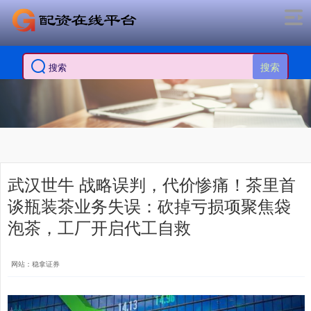
搜索
武汉世牛 战略误判，代价惨痛！茶里首
谈瓶装茶业务失误：砍掉亏损项聚焦袋
泡茶，工厂开启代工自救
网站：稳拿证券